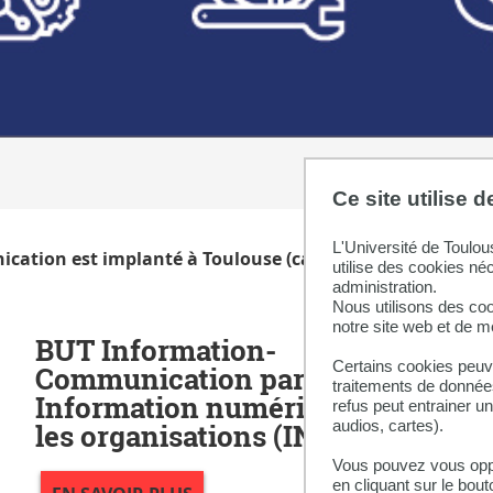
Ce site utilise 
L'Université de Toulou
cation est implanté à Toulouse (campus de Ponsan).
utilise des cookies né
administration.
Nous utilisons des coo
notre site web et de 
BUT Information-
Certains cookies peuve
Communication parcours
traitements de données
Information numérique dans
refus peut entrainer u
audios, cartes).
les organisations (INO)
Vous pouvez vous oppo
en cliquant sur le bout