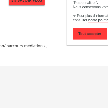
EN SAVOIR PLUS
"Personnaliser".
Nous conservons votre
➜ Pour plus d'informa
consulter
notre polit
Tout accepter
n/ parcours médiation » ;
Secrétariat :
E-mail :
contact.infocom@iut-
Tél : 05.62.25.81.80
Site web :
iut-infocom.univ-tl