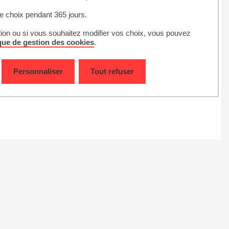
EN SAVOIR PLUS
 choix pendant 365 jours.
tion ou si vous souhaitez modifier vos choix, vous pouvez
ique de gestion des cookies
.
Personnaliser
Tout refuser
tlse3.fr
se3.fr