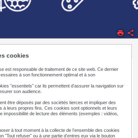
des cookies
se est responsable de traitement de ce site web. Ce dernier
cessaires à son fonctionnement optimal et à son
kies "essentiels" car ils permettent d'assurer la navigation sur
mesurer son audience.
BUT Information-
nt être déposés par des sociétés tierces et impliquer des
Communication Métiers du
 à leurs propres fins. Ces cookies sont optionnels et leurs
livre et du
ne impossibilité de lecture des éléments (exemples : vidéos,
patrimoine/Musées et
patrimoine (MLP)
ser à tout moment à la collecte de l'ensemble des cookies
on "Tout refuser" ou à une partie d'entres eux via le bouton