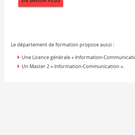
EN SAVOIR PLUS
Le département de formation propose aussi :
Une Licence générale « Information-Communicatio
Un Master 2 « Information-Communication ».
Contact
IUT Toulouse - Auch - Castres
Département Information-Communication
115 C, Route de Narbonne
BP 67701